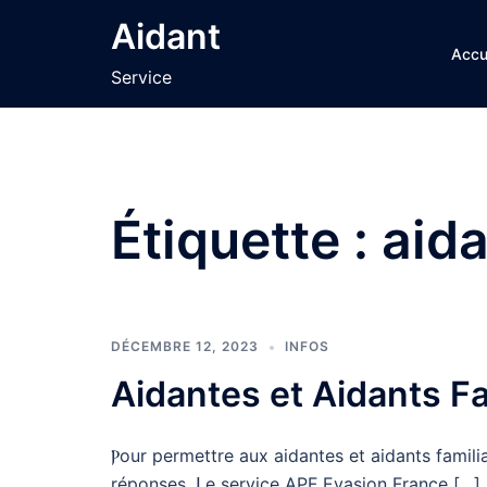
Aller
Aidant
au
Accu
contenu
Service
Étiquette :
aida
DÉCEMBRE 12, 2023
INFOS
Aidantes еt Aidants F
Ⲣour permettre aux aidantes еt aidants famili
réponses. ᒪe service APF Evasion France […]