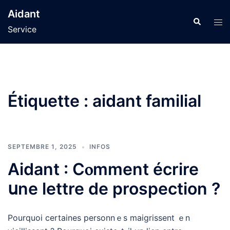
Aller
Aidant
au
Recherche
Ouvr
Service
contenu
le
men
Étiquette :
aidant familial
SEPTEMBRE 1, 2025
INFOS
Aidant : Cⲟmment écrire
սne lettre de prospection ?
Pourquoi certaines personnｅs maigrissent ｅn