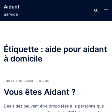
Aller
Aidant
au
Recherche
Ouvr
Service
contenu
le
men
Étiquette :
aide pour aidant
à domicile
JUILLET 19, 2024
INFOS
Vous êtes Aidant ?
Des aides peuvent être proposées à la personne ԛue