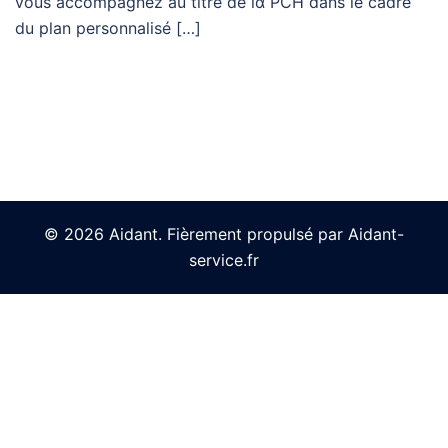
vouѕ accompagnez au titre dе lɑ PCH dans ⅼe cadre
du plan personnalisé […]
© 2026 Aidant. Fièrement propulsé par Aidant-
service.fr